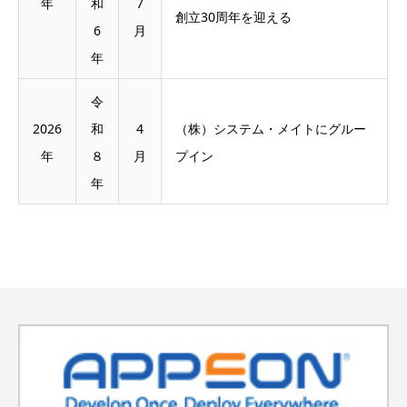
年
和
7
創立30周年を迎える
6
月
年
令
2026
和
4
（株）システム・メイトにグルー
年
８
月
プイン
年