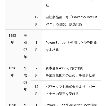
結
12
自社製品第一号「PowerSourceKit
月
Ver1」を開発、販売開始
1995
平
年
成
1
PowerBuilderを使用した受託開発
07
月
を本格化
年
1996
平
7
資本金を4000万円に増資
年
成
月
事業規模拡大のため、事務所拡張
08
12
パワーソフト株式会社より、パー
年
月
トナーの認定を受ける
1998
平
1
PowerBuilder技術者のための技術