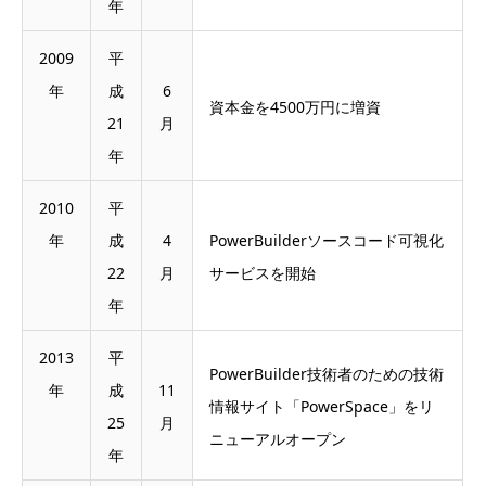
年
2009
平
年
成
6
資本金を4500万円に増資
21
月
年
2010
平
年
成
4
PowerBuilderソースコード可視化
22
月
サービスを開始
年
2013
平
PowerBuilder技術者のための技術
年
成
11
情報サイト「PowerSpace」をリ
25
月
ニューアルオープン
年