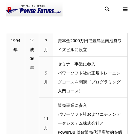

1994
平
7
資本金2000万円で豊島区南池袋ワ
年
成
月
イズビルに設立
06
セミナー事業に参入
年
9
パワーソフト社の正規トレーニン
月
グコースを開講（プログラミング
入門コース）
販売事業に参入
パワーソフト社およびニチメンデ
11
ータシステム株式会社と
月
PowerBuilder販売代理店契約を締