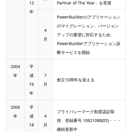
12
Partnar of The Year」を受賞
年
PowerBuilderのアプリケーション
のマイグレーション、バージョン
4
アップの要望に対応するため、
月
PowerBuilderアプリケーション診
断サービスを開始
2004
平
年
成
7
創立10周年を迎える
16
月
年
2006
平
プライバシーマーク制度認証取
年
成
4
得 登録番号 10821088(05)・・・
18
月
継続更新中