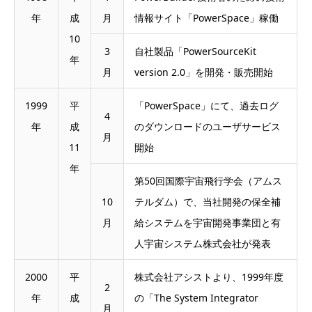
年
成
月
情報サイト「PowerSpace」稼働
10
3
自社製品「PowerSourceKit
年
月
version 2.0」を開発・販売開始
1999
平
「PowerSpace」にて、過去ログ
4
年
成
のダウンロードのユーザサービス
月
11
開始
年
第50回国際宇宙飛行学会（アムス
10
テルダム）で、当社開発の保全補
月
給システムを宇宙開発事業団と有
人宇宙システム株式会社が発表
2000
平
株式会社アシストより、1999年度
2
年
成
の「The System Integrator
月