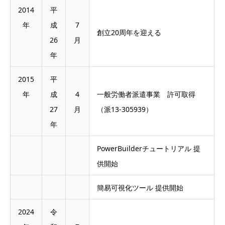
2014
平
年
成
7
創立20周年を迎える
26
月
年
2015
平
年
成
4
一般労働者派遣事業 許可取得
27
月
（派13-305939）
年
PowerBuilderチュートリアル 提
供開始
簡易可視化ツール 提供開始
2024
令