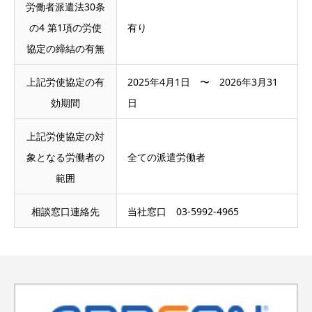
労働者派遣法30条
の4 第1項の労使
有り
協定の締結の有無
上記労使協定の有
2025
年
4
月
1
日 〜
2026
年
3
月
31
効期間
日
上記労使協定の対
象となる労働者の
全ての派遣労働者
範囲
相談窓口連絡先
当社窓口 03-5992-4965