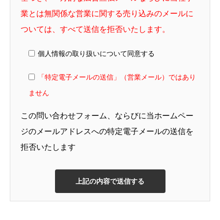
業とは無関係な営業に関する売り込みのメールに
システム開発、保守サービスおよび各種
ついては、すべて送信を拒否いたします。
サービス等の業務に伴い取得する個人情
報については、当該業務実施のために利
個人情報の取り扱いについて同意する
用いたします。
「特定電子メールの送信」（営業メール）ではあり
製品販売にて取得する個人情報について
ません
は、当該業務実施のために利用いたしま
この問い合わせフォーム、ならびに当ホームペー
す。
ジのメールアドレスへの特定電子メールの送信を
当社が管理・運営する技術情報コミュニ
拒否いたします
ティサイトで取得する個人情報について
は、セミナー、取り扱い商品、技術情報
に関する各種ご案内のために利用いたし
ます。