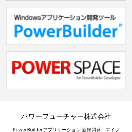
します。
2.本人へのアクセス
当社は個人情報の使用目的を達成するため、
その範囲内で、本人にアクセス（電話、メー
ル、接触等）することがあります。
それ以外の方法で（間接的に）個人情報を取
得した場合は取得方法を通知し本人の同意を
得てからアクセスさせていただきます。ま
た、本人から求められた場合は利用を停止し
ます。
パワーフューチャー株式会社
3.第三者提供
PowerBuilderアプリケーション 新規開発、マイグ